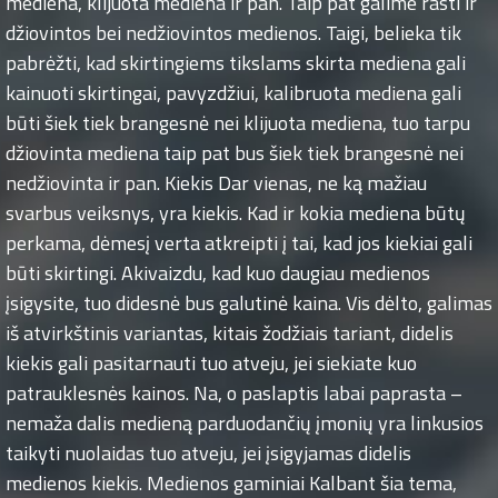
mediena, klijuota mediena ir pan. Taip pat galime rasti ir
džiovintos bei nedžiovintos medienos. Taigi, belieka tik
pabrėžti, kad skirtingiems tikslams skirta mediena gali
kainuoti skirtingai, pavyzdžiui, kalibruota mediena gali
būti šiek tiek brangesnė nei klijuota mediena, tuo tarpu
džiovinta mediena taip pat bus šiek tiek brangesnė nei
nedžiovinta ir pan. Kiekis Dar vienas, ne ką mažiau
svarbus veiksnys, yra kiekis. Kad ir kokia mediena būtų
perkama, dėmesį verta atkreipti į tai, kad jos kiekiai gali
būti skirtingi. Akivaizdu, kad kuo daugiau medienos
įsigysite, tuo didesnė bus galutinė kaina. Vis dėlto, galimas
iš atvirkštinis variantas, kitais žodžiais tariant, didelis
kiekis gali pasitarnauti tuo atveju, jei siekiate kuo
patrauklesnės kainos. Na, o paslaptis labai paprasta –
nemaža dalis medieną parduodančių įmonių yra linkusios
taikyti nuolaidas tuo atveju, jei įsigyjamas didelis
medienos kiekis. Medienos gaminiai Kalbant šia tema,