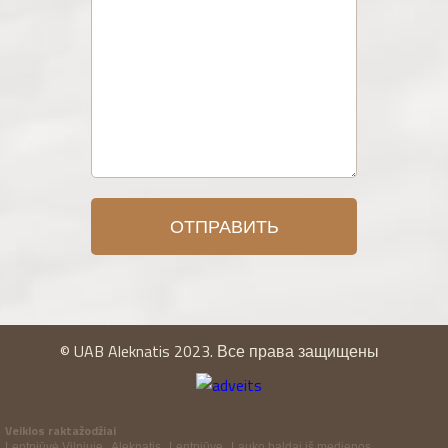
© UAB Aleknatis 2023. Все права защищены
Veiklos raktažodžiai
Lentpjūvė Vilniuje
Aleknatis
Lentpjūvę
Lauko baldai iš medienos