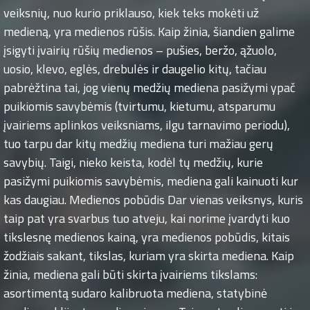
veiksnių, nuo kurio priklauso, kiek teks mokėti už
medieną, yra medienos rūšis. Kaip žinia, šiandien galime
įsigyti įvairių rūšių medienos – pušies, beržo, ąžuolo,
uosio, klevo, eglės, drebulės ir daugelio kitų, tačiau
pabrėžtina tai, jog vienų medžių mediena pasižymi ypač
puikiomis savybėmis (tvirtumu, kietumu, atsparumu
įvairiems aplinkos veiksniams, ilgu tarnavimo periodu),
tuo tarpu dar kitų medžių mediena turi mažiau gerų
savybių. Taigi, nieko keista, kodėl tų medžių, kurie
pasižymi puikiomis savybėmis, mediena gali kainuoti kur
kas daugiau. Medienos pobūdis Dar vienas veiksnys, kuris
taip pat yra svarbus tuo atveju, kai norime įvardyti kuo
tikslesnę medienos kainą, yra medienos pobūdis, kitais
žodžiais sakant, tikslas, kuriam yra skirta mediena. Kaip
žinia, mediena gali būti skirta įvairiems tikslams:
asortimentą sudaro kalibruota mediena, statybinė