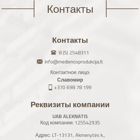
Контакты
Контакты
8 (5) 2548311
info@medienosprodukcija.lt
Контактное лицо:
Славомир
+370 698 78 199
Реквизиты компании
UAB ALEKNATIS
Код компании: 125542935
Адрес: LT-13131, Akmenytės k.,