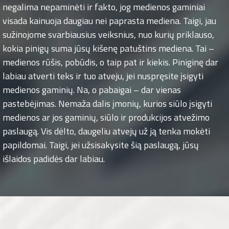
negalima nepaminėti ir fakto, jog medienos gaminiai
visada kainuoja daugiau nei paprasta mediena. Taigi, jau
sužinojome svarbiausius veiksnius, nuo kurių priklauso,
kokia pinigų suma jūsų kišenę patuštins mediena. Tai –
medienos rūšis, pobūdis, o taip pat ir kiekis. Piniginę dar
labiau atverti teks ir tuo atveju, jei nuspręsite įsigyti
medienos gaminių. Na, o pabaigai – dar vienas
pastebėjimas. Nemaža dalis įmonių, kurios siūlo įsigyti
medienos ar jos gaminių, siūlo ir produkcijos atvežimo
paslaugą. Vis dėlto, daugeliu atvejų už ją tenka mokėti
papildomai. Taigi, jei užsisakysite šią paslaugą, jūsų
išlaidos padidės dar labiau.