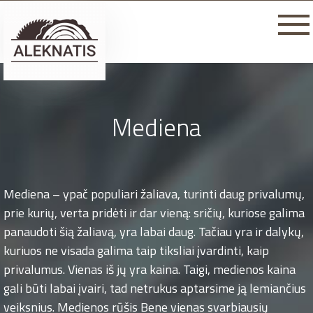
Mediena
Mediena – ypač populiari žaliava, turinti daug privalumų,
prie kurių, verta pridėti ir dar vieną: sričių, kuriose galima
panaudoti šią žaliavą, yra labai daug. Tačiau yra ir dalykų,
kuriuos ne visada galima taip tiksliai įvardinti, kaip
privalumus. Vienas iš jų yra kaina. Taigi, medienos kaina
gali būti labai įvairi, tad netrukus aptarsime ją lemiančius
veiksnius. Medienos rūšis Bene vienas svarbiausių