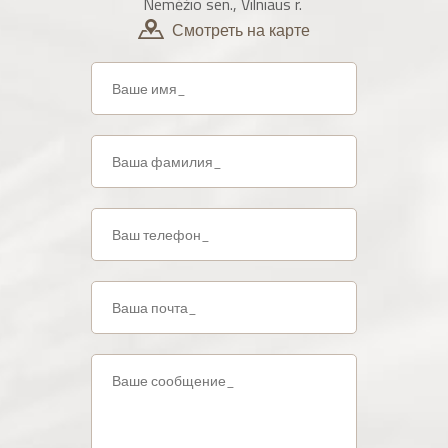
Nemėžio sen., Vilniaus r.
Смотреть на карте
Name
*
Surname
Phone
*
Email
*
Message
*